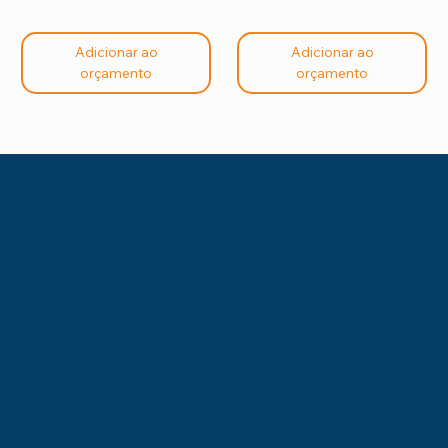
Adicionar ao
Adicionar ao
orçamento
orçamento
A Kamipel é referência como distribuidora de papéis
gráficos para a indústria gráfica e editorial. Nosso
propósito é atender gráficas e editoras com soluções
completas, oferecendo papéis de alta qualidade,
logística ágil e atendimento especializado.
Se inscreva na nossa newsletter
e receba nossas novidades e promoções