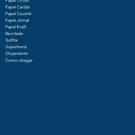
Papel Offset
Papel Cartão
Papel Couché
Papel Jornal
Papel Kraft
Reciclado
Sulfite
Superbond
Orçamento
Como chegar
Kamipel Distribuidora de Papéis
Rua Carlos de Laet, 4235
Boqueirão - Curitiba/PR
CEP 81650-040
(41) 3888-8500
(41) 99605-9154