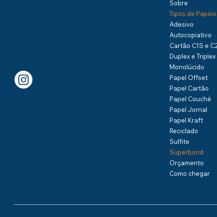
Boqueirão - Curitiba/PR
Sobre
CEP 81650-040
Tipos de Papéis
Adesivo
(41) 3888-8500
Autocopiativo
(41) 99605-9154
Cartão C1S e C
Duplex e Triplex
Redes Sociais
Monolúcido
Papel Offset
Instagram
Papel Cartão
Papel Couché
Legal
Papel Jornal
Política de Privacidade
Papel Kraft
Reciclado
Sulfite
Superbond
Orçamento
Como chegar