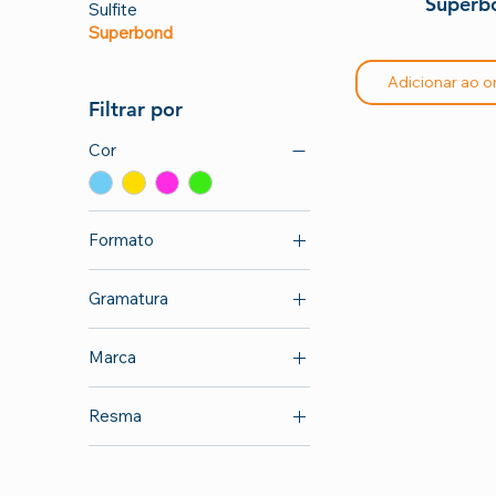
Superb
Sulfite
Superbond
Adicionar ao 
Filtrar por
Cor
Formato
66x96cm
Gramatura
50g/m²
Marca
75g/m²
Bignardi
Resma
500 folhas