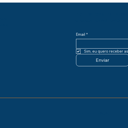
Se inscreva na nossa
para
e receba nossas novidade
cas e
Email
*
Sim, eu quero receber a
Enviar
Como chegar