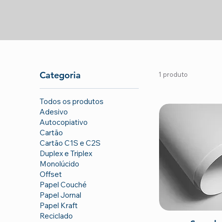
Categoria
1 produto
Todos os produtos
Adesivo
Autocopiativo
Cartão
Cartão C1S e C2S
Duplex e Triplex
Monolúcido
Offset
Papel Couché
Papel Jornal
Papel Kraft
Reciclado