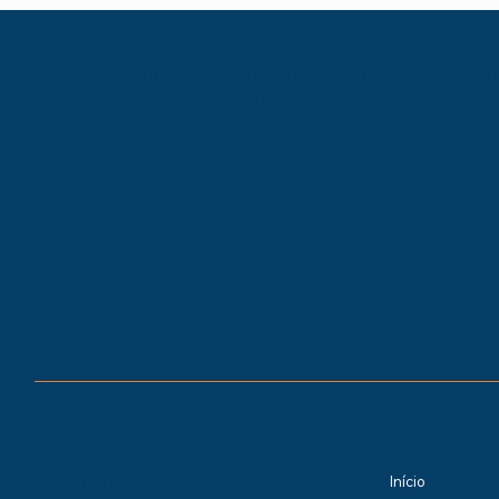
A Kamipel é referência como distribuidora de papéis gráficos 
a indústria gráfica e editorial. Nosso propósito é atender gráfi
editoras com soluções completas, oferecendo papéis de alta
qualidade, logística ágil e atendimento especializado.
Menu
Kamipel Distribuidora de Papéis
Início
Rua Carlos de Laet, 4235