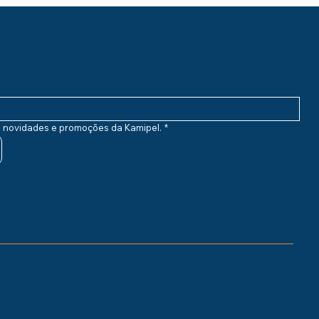
 newsletter
s e promoções
s novidades e promoções da Kamipel.
*