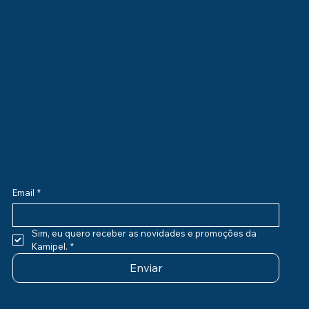
A Kamipel é referência como distribuidora de papéis
gráficos para a indústria gráfica e editorial. Nosso
propósito é atender gráficas e editoras com soluções
completas, oferecendo papéis de alta qualidade,
logística ágil e atendimento especializado.
Se inscreva na nossa newsletter
e receba nossas novidades e promoções
Email
*
Sim, eu quero receber as novidades e promoções da 
Kamipel.
*
Enviar