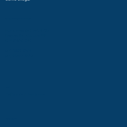
Kamipel Distribuidora de Papéis
Rua Carlos de Laet, 4235
Boqueirão - Curitiba/PR
CEP 81650-040
(41) 3888-8500
(41) 99605-9154
Legal
Política de Privacidade
Redes Sociais