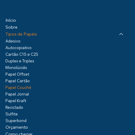
Menu
Início
Sobre
Tipos de Papéis
Adesivo
Autocopiativo
Cartão C1S e C2S
Duplex e Triplex
Monolúcido
Papel Offset
Papel Cartão
Papel Couché
Papel Jornal
Papel Kraft
Reciclado
Sulfite
Superbond
Orçamento
Como chegar