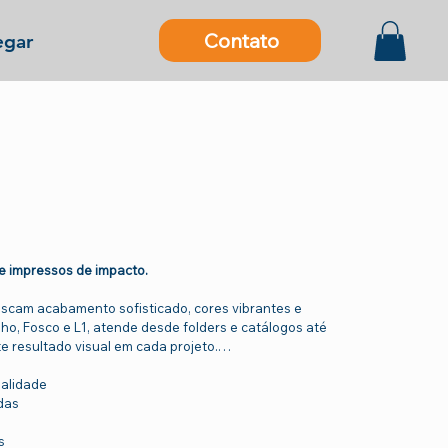
Contato
gar
 e impressos de impacto.
buscam acabamento sofisticado, cores vibrantes e
lho, Fosco e L1, atende desde folders e catálogos até
e resultado visual em cada projeto.
ualidade
das
s