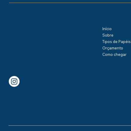
Menu
Kamipel Distribuidora de Papéis
Início
Rua Carlos de Laet, 4235
Boqueirão - Curitiba/PR
Sobre
CEP 81650-040
Tipos de Papéis
Orçamento
(41) 3888-8500
Como chegar
(41) 99605-9154
Redes Sociais
Instagram
Legal
Política de Privacidade