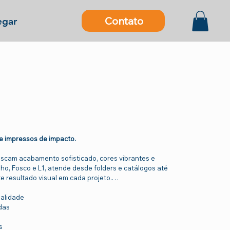
Contato
gar
 e impressos de impacto.
buscam acabamento sofisticado, cores vibrantes e
lho, Fosco e L1, atende desde folders e catálogos até
e resultado visual em cada projeto.
ualidade
das
s