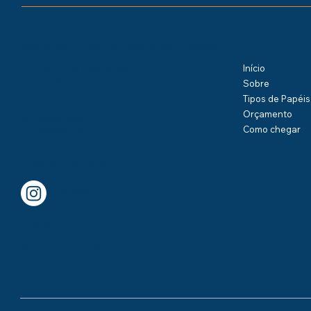
Menu
Kamipel Distribuidora de Papéis
Início
Rua Carlos de Laet, 4235
Boqueirão - Curitiba/PR
Sobre
CEP 81650-040
Tipos de Papéis
Orçamento
(41) 3888-8500
Como chegar
(41) 99605-9154
Redes Sociais
Instagram
Legal
Política de Privacidade