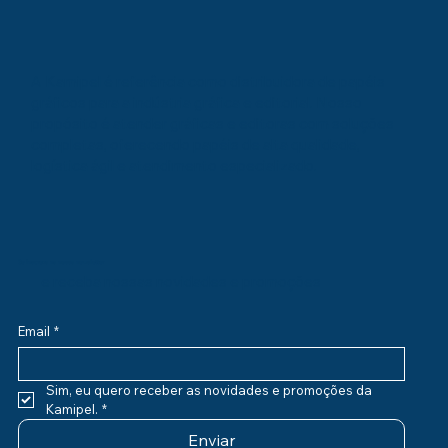
A Kamipel é referência como distribuidora de papéis
gráficos para a indústria gráfica e editorial. Nosso
propósito é atender gráficas e editoras com soluções
completas, oferecendo papéis de alta qualidade,
logística ágil e atendimento especializado.
Se inscreva na nossa newsletter
e receba nossas novidades e promoções
Email
*
Sim, eu quero receber as novidades e promoções da 
Kamipel.
*
Enviar