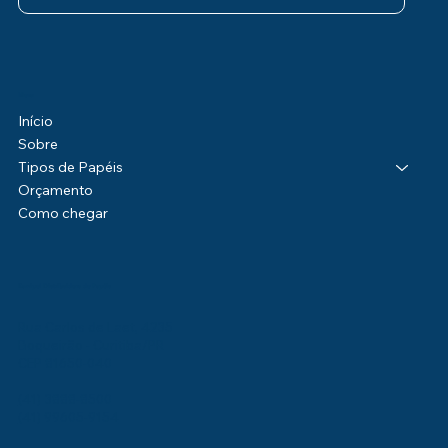
Menu
Início
Sobre
Tipos de Papéis
Orçamento
Como chegar
Kamipel Distribuidora de Papéis
Rua Carlos de Laet, 4235
Boqueirão - Curitiba/PR
CEP 81650-040
(41) 3888-8500
(41) 99605-9154