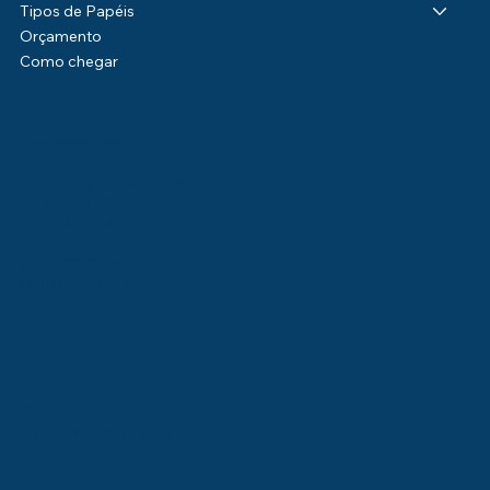
Tipos de Papéis
Orçamento
Como chegar
Kamipel Distribuidora de Papéis
Rua Carlos de Laet, 4235
Boqueirão - Curitiba/PR
CEP 81650-040
(41) 3888-8500
(41) 99605-9154
Legal
Política de Privacidade