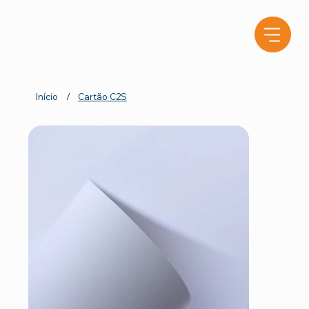
Início
/
Cartão C2S