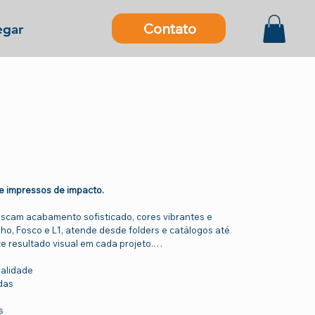
Contato
gar
 e impressos de impacto.
buscam acabamento sofisticado, cores vibrantes e
lho, Fosco e L1, atende desde folders e catálogos até
e resultado visual em cada projeto.
ualidade
das
s