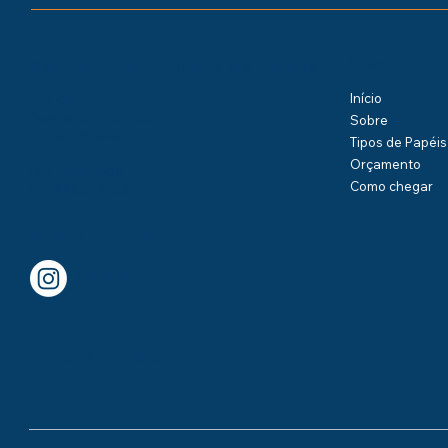
Menu
Kamipel Distribuidora de Papéis
Início
Rua Carlos de Laet, 4235
Boqueirão - Curitiba/PR
Sobre
CEP 81650-040
Tipos de Papéis
Orçamento
(41) 3888-8500
Como chegar
(41) 99605-9154
Redes Sociais
Instagram
Legal
Política de Privacidade